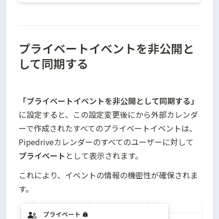
プライベートイベントを非公開と
して同期する
「プライベートイベントを非公開として同期する」
に設定すると、この設定変更後にから外部カレンダ
ーで作成されたすべてのプライベートイベントは、
Pipedriveカレンダーのすべてのユーザーに対して
プライベート
として表示されます。
これにより、イベントの情報の機密性が確保されま
す。