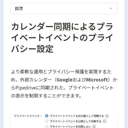
目次
カレンダー同期によるプラ
イベートイベントのプライ
バシー設定
より柔軟な運用とプライバシー保護を実現するた
め、外部カレンダー（
Google
および
Microsoft
）か
らPipedriveに同期された、プライベートイベント
の表示を制限することができます。