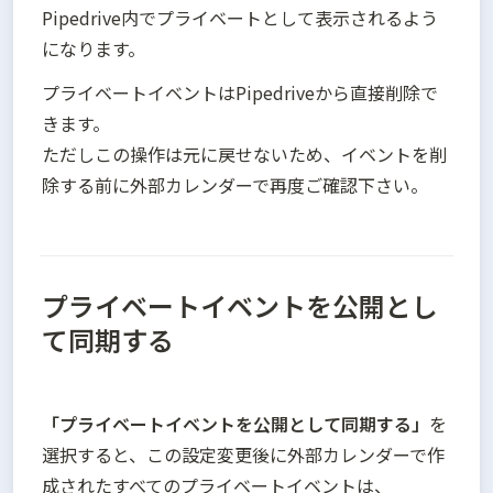
Pipedrive内でプライベートとして表示されるよう
になります。
プライベートイベントはPipedriveから直接削除で
きます。

ただしこの操作は元に戻せないため、イベントを削
除する前に外部カレンダーで再度ご確認下さい。
プライベートイベントを公開とし
て同期する
「プライベートイベントを公開として同期する」
を
選択すると、この設定変更後に外部カレンダーで作
成されたすべてのプライベートイベントは、