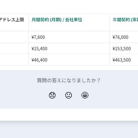
アドレス上限
月間契約 (月額) / 会社単位
年
間契約 (年
¥7,600
¥76,000
¥15,400
¥153,500
¥46,400
¥463,500
質問の答えになりましたか？
😞
😐
🤩