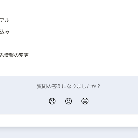
アル
込み
求先情報の変更
質問の答えになりましたか？
😞
😐
🤩