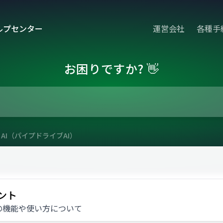
ルプセンター
運営会社
各種手
お困りですか? 👋
ive AI（パイプドライブAI）
AI）
ント
の機能や使い方について